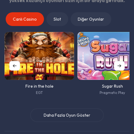
yüksek kazançlı oyunları sizin için bir araya getirdik.
Canlı Casino
Slot
Diğer Oyunlar
Fire in the hole
Sugar Rush
EGT
Pragmatic Play
Daha Fazla Oyun Göster