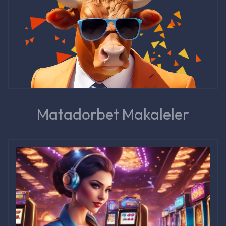
Matadorbet Makaleler