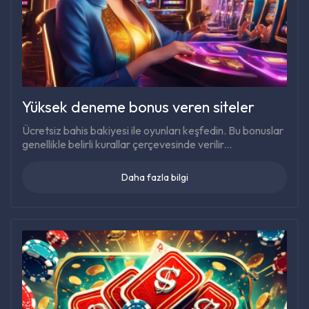
Yüksek deneme bonus veren siteler
Ücretsiz bahis bakiyesi ile oyunları keşfedin. Bu bonuslar
genellikle belirli kurallar çerçevesinde verilir...
Daha fazla bilgi