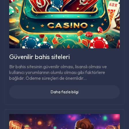
Güvenilir bahis siteleri
Bir bahis sitesinin güvenilir olması, lisanslı olması ve
kullanıcı yorumlarının olumlu olması gibi faktörlere
bağlıdır. Ödeme süreçleri de önemlidir...
Daha fazla bilgi