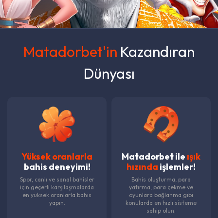
Matadorbet'in
Kazandıran
Dünyası
Yüksek oranlarla
Matadorbet ile
ışık
bahis deneyimi!
hızında
işlemler!
Spor, canlı ve sanal bahisler
Bahis oluşturma, para
için geçerli karşılaşmalarda
yatırma, para çekme ve
en yüksek oranlarla bahis
oyunlara bağlanma gibi
yapın.
konularda en hızlı sisteme
sahip olun.